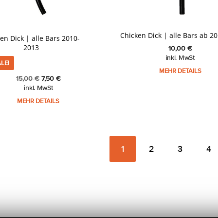
Chicken Dick | alle Bars ab 2
en Dick | alle Bars 2010-
2013
10,00
€
inkl. MwSt
LE!
MEHR DETAILS
Ursprünglicher
Aktueller
15,00
€
7,50
€
Preis
Preis
inkl. MwSt
war:
ist:
MEHR DETAILS
15,00 €
7,50 €.
1
2
3
4