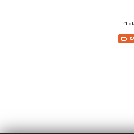
Chick
SA