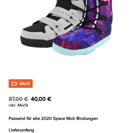
SALE!
Ursprünglicher
Aktueller
87,00
€
40,00
€
Preis
Preis
inkl. MwSt
war:
ist:
Passend für alle 2020 Space Mob Bindungen
87,00 €
40,00 €.
Lieferumfang