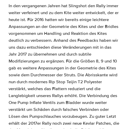
In den vergangenen Jahren hat Slingshot den Rally immer
weiter verfeinert und zu dem Kite weiter entwickelt, der er
heute ist. Für 2016 hatten wir bereits einige leichtere
Anpassungen an der Geometrie des Kites und der Bridles
vorgenommen um Handling und Reaktion des Kites
deutlich zu verbessern. Anhand des Feedbacks haben wir
uns dazu entschieden diese Veränderungen mit in das
Jahr 2017 zu übernehmen und durch subtile
Modifizierungen zu ergänzen. Für die Größen 8, 9 und 10
gab es weitere Anpassungen in der Geometrie des Kites
sowie dem Durchmesser der Struts. Die Abrisskante wird
nun durch modernes Rip Stop Teijin T2 Polyester
verstärkt, welches das Flattern reduziert und die
Langlebigkeit unseres Rallys erhöht. Die Verbindung des
One Pump Inflate Ventils zum Bladder wurde weiter
verstärkt um Schäden durch falsches Verbinden oder
Lösen des Pumpschlauches vorzubeugen. Zu guter Letzt
erhält der 2017er Rally noch zwei neue Kevlar Patches, die