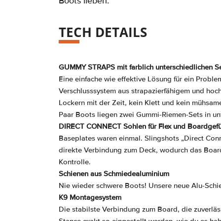
Boots lieben.
TECH DETAILS
GUMMY STRAPS mit farblich unterschiedlichen S
Eine einfache wie effektive Lösung für ein Prob
Verschlusssystem aus strapazierfähigem und hoc
Lockern mit der Zeit, kein Klett und kein mühsa
Paar Boots liegen zwei Gummi-Riemen-Sets in unt
DIRECT CONNECT Sohlen für Flex und Boardgefü
Baseplates waren einmal. Slingshots „Direct Con
direkte Verbindung zum Deck, wodurch das Board 
Kontrolle.
Schienen aus Schmiedealuminium
Nie wieder schwere Boots! Unsere neue Alu-Schien
K9 Montagesystem
Die stabilste Verbindung zum Board, die zuverläs