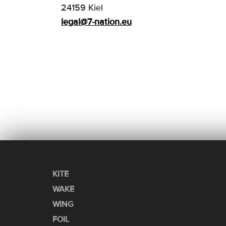
24159 Kiel
legal@7-nation.eu
KITE
WAKE
WING
FOIL