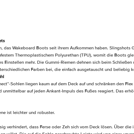
ets
lem, das Wakeboard Boots seit ihrem Aufkommen haben. Slingshots 
hfestem Thermoplastischem Polyurethan (TPU), womit die Boots gle
mes Einstellen mehr. Die Gummi-Riemen dehnen sich beim Schließen
erschiedlichen Farben bei, die einfach ausgetauscht und beliebig 
hl
nect“-Sohlen liegen kaum auf dem Deck auf und schränken den Flex
unmittelbar auf jeden Ankant-Impuls des Fußes reagiert. Das erhöh
e ist leichter und robuster.
sig verhindert, dass Ferse oder Zeh sich vom Deck lösen. Über die i