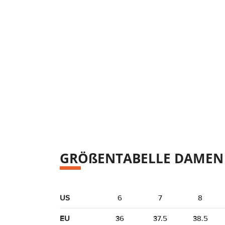
GRÖßENTABELLE DAMEN
US
6
7
8
EU
36
37.5
38.5