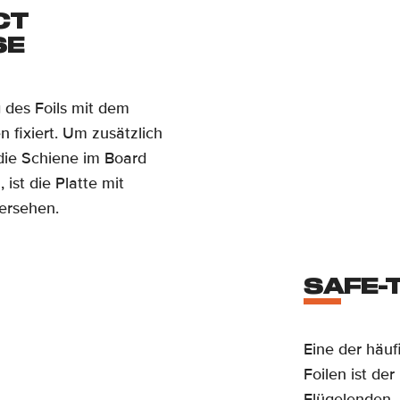
CT
SE
g des Foils mit dem
 fixiert. Um zusätzlich
die Schiene im Board
ist die Platte mit
ersehen.
SAFE-
Eine der häu
Foilen ist de
Flügelenden.