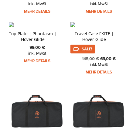
inkl. MwSt
inkl. MwSt
MEHR DETAILS
MEHR DETAILS
Top Plate | Phantasm |
Travel Case FKITE |
Hover Glide
Hover Glide
99,00
€
SALE!
inkl. MwSt
Ursprünglicher
Aktueller
145,00
€
69,00
€
MEHR DETAILS
Preis
Preis
inkl. MwSt
war:
ist:
MEHR DETAILS
145,00 €
69,00 €.