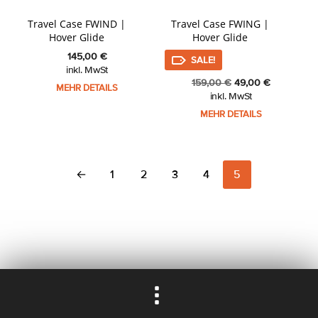
Travel Case FWIND |
Travel Case FWING |
Hover Glide
Hover Glide
145,00
€
SALE!
inkl. MwSt
Ursprünglicher
Aktueller
159,00
€
49,00
€
MEHR DETAILS
Preis
Preis
inkl. MwSt
war:
ist:
MEHR DETAILS
159,00 €
49,00 €.
←
1
2
3
4
5